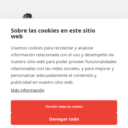
305-735-2065
Sobre las cookies en este sitio
800-842-9551
(LLAMADA GRATUITA)
web
info@b-token.com
Usamos cookies para recolectar y analizar
información relacionada con el uso y desempeño de
Facebook
Instagram
YouTube
LinkedIn
nuestro sitio web para poder proveer funcionalidades
relacionadas con las redes sociales, y para mejorar y
personalizar adecuadamente el contenido y
publicidad en nuestro sitio web.
Más información
El equipo b-token
¡b-verde!
FAQ
Empecemos por las fichas
Pago en línea
Nuestros socios
Permitir todas las cookies
Denegar todo
Términos y condiciones
Política de
Política de