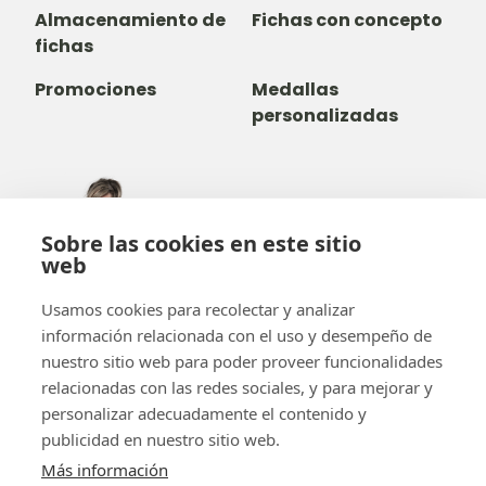
Almacenamiento de
Fichas con concepto
fichas
Promociones
Medallas
personalizadas
305-735-2065
Sobre las cookies en este sitio
800-842-9551
(LLAMADA GRATUITA)
web
info@b-token.com
Usamos cookies para recolectar y analizar
información relacionada con el uso y desempeño de
Facebook
Instagram
YouTube
LinkedIn
nuestro sitio web para poder proveer funcionalidades
relacionadas con las redes sociales, y para mejorar y
personalizar adecuadamente el contenido y
publicidad en nuestro sitio web.
Más información