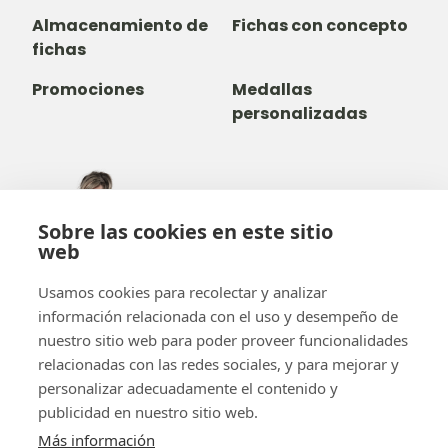
Almacenamiento de
Fichas con concepto
fichas
Promociones
Medallas
personalizadas
305-735-2065
Sobre las cookies en este sitio
800-842-9551
(LLAMADA GRATUITA)
web
info@b-token.com
Usamos cookies para recolectar y analizar
información relacionada con el uso y desempeño de
Facebook
Instagram
YouTube
LinkedIn
nuestro sitio web para poder proveer funcionalidades
relacionadas con las redes sociales, y para mejorar y
personalizar adecuadamente el contenido y
publicidad en nuestro sitio web.
Más información