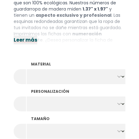
que son 100% ecológicas. Nuestros números de
guardarropa de madera miden
1.37" x 1.97"
y
tienen un
aspecto exclusivo y profesional
. Las
esquinas redondeadas garantizan que la ropa de
tus invitados no se dañe mientras está guardada.
Imprimimos las fichas con
numeración
Leer más
ascendente
. ¿Desea personalizar la ficha de
guardarropa para tu evento o lugar de
celebración? Entonces opta por la
personalización con numeración y logotipo
. Si
MATERIAL
busca fichas de guardarropa numeradas del 001 al
100 o del 001 al 200, echa un vistazo a nuestros
números de guardarropa en existencia
.
Nota: ¡comprueba si necesitas hacer un pedido
doble! Esto se debe a que normalmente se
PERSONALIZACIÓN
necesitan 2 juegos
, uno para el guardarropa y
otro para el cliente. El pedido mínimo es de 100
unidades por color y diseño.
TAMAÑO