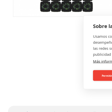
Sobre l
Usamos coo
desempeño 
las redes 
publicidad 
Más infor
Permitir