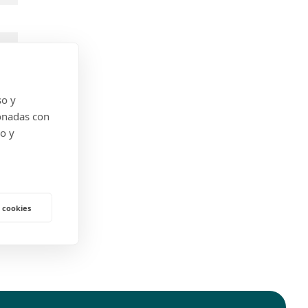
so y
onadas con
do y
 cookies