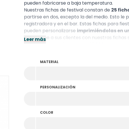
pueden fabricarse a baja temperatura.
Nuestras fichas de festival constan de
25 fich
partirse en dos, excepto la del medio. Esto le
registradora y en el bar. Estas fichas para fie
pueden personalizarse
imprimiéndolas en un
Impresione a sus clientes con nuestras fichas
Leer más
Nota: El pedido mínimo es de 15.000 unidades p
MATERIAL
PERSONALIZACIÓN
COLOR