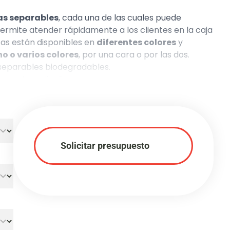
as separables
, cada una de las cuales puede
 permite atender rápidamente a los clientes en la caja
stas están disponibles en
diferentes colores
y
o o varios colores
, por una cara o por las dos.
 separables biodegradables.
or color y diseño.
Solicitar presupuesto