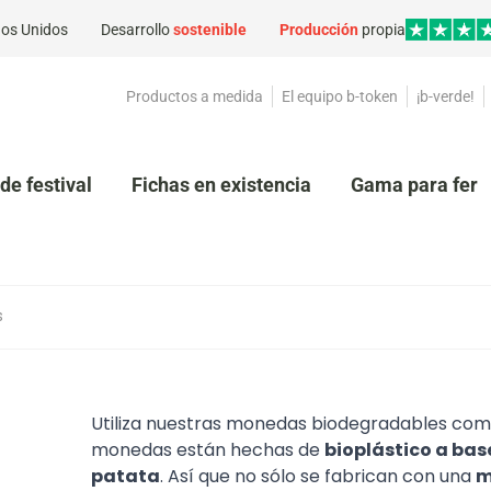
os Unidos
Desarrollo
sostenible
Producción
propia
Productos a medida
El equipo b-token
¡b-verde!
de festival
Fichas en existencia
Gama para feri
s
Utiliza nuestras monedas biodegradables como
monedas están hechas de
bioplástico a bas
patata
. Así que no sólo se fabrican con una
m