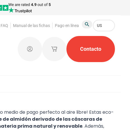
FAQ
Manual de las fichas
Pago en línea
US
Buscar
as
Fichas para guardarropa
Contacto
Productos promocio
Iniciar sesión
Mis carritos de compras guardados
 medio de pago perfecto al aire libre! Estas eco-
e de almidón derivado de las cáscaras de
ateria prima natural y renovable
. Además,