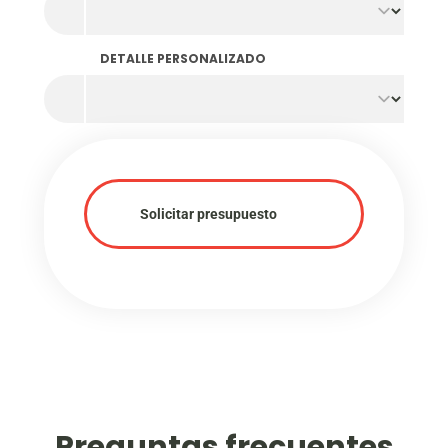
unidades por color y diseño.
Para nosotros, la calidad y la conciencia
medioambiental van de la mano. Debido al uso de
DETALLE PERSONALIZADO
materias primas recicladas, nuestras fichas de
colores pastel pueden presentar
diferencias de
color y líneas de fusión visibles
. Estas
características son inherentes al proceso de
producción sostenible y subrayan nuestra elección
conjunta por una economía circular.
Solicitar presupuesto
Preguntas frecuentes