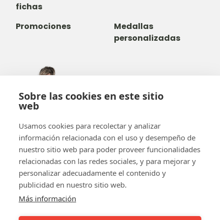
fichas
Promociones
Medallas
personalizadas
305-735-2065
Sobre las cookies en este sitio
800-842-9551
(LLAMADA GRATUITA)
web
info@b-token.com
Usamos cookies para recolectar y analizar
información relacionada con el uso y desempeño de
Facebook
Instagram
YouTube
LinkedIn
nuestro sitio web para poder proveer funcionalidades
relacionadas con las redes sociales, y para mejorar y
personalizar adecuadamente el contenido y
publicidad en nuestro sitio web.
Más información
El equipo b-token
¡b-verde!
FAQ
Empecemos por las fichas
Pago en línea