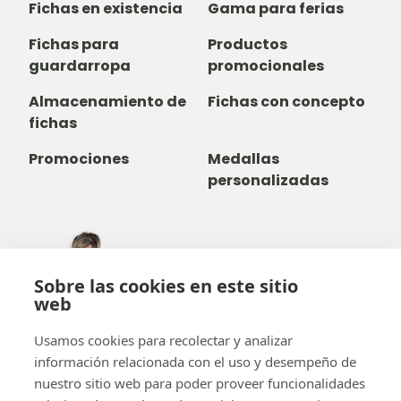
Fichas en existencia
Gama para ferias
Fichas para
Productos
guardarropa
promocionales
Almacenamiento de
Fichas con concepto
fichas
Promociones
Medallas
personalizadas
305-735-2065
Sobre las cookies en este sitio
800-842-9551
(LLAMADA GRATUITA)
web
info@b-token.com
Usamos cookies para recolectar y analizar
información relacionada con el uso y desempeño de
Facebook
Instagram
YouTube
LinkedIn
nuestro sitio web para poder proveer funcionalidades