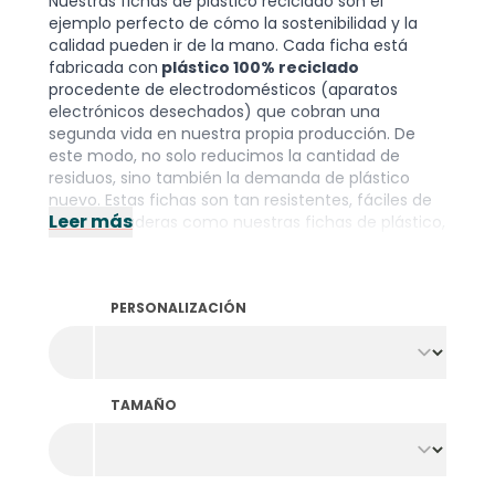
Nuestras fichas de plástico reciclado son el
ejemplo perfecto de cómo la sostenibilidad y la
calidad pueden ir de la mano. Cada ficha está
fabricada con
plástico 100% reciclado
procedente de electrodomésticos (aparatos
electrónicos desechados) que cobran una
segunda vida en nuestra propia producción. De
este modo, no solo reducimos la cantidad de
residuos, sino también la demanda de plástico
nuevo. Estas fichas son tan resistentes, fáciles de
Leer más
usar y duraderas como nuestras
fichas de plástico
,
con una gran diferencia: tienen una huella
ecológica mucho menor. Ya sea para eventos,
hostelería o gestión de socios, con las fichas de
PERSONALIZACIÓN
plástico reciclado estás eligiendo
conscientemente una solución circular que tiene
un impacto.
Además de la impresión digital, también es posible
personalizar
tus fichas con
impresión en
TAMAÑO
lámina
. A alta temperatura, añadimos tu diseño,
texto o logotipo a las fichas en una impresión
brillante en lámina. Este llamativo brillo metálico le
da a tus fichas de consumo un aspecto exclusivo