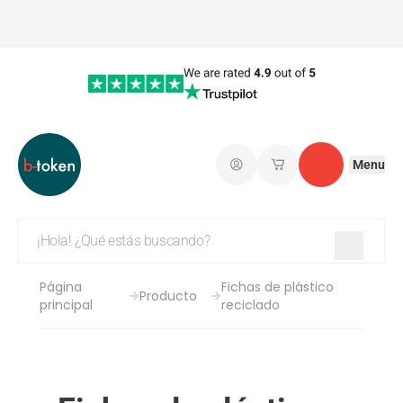
Menu
Iniciar sesión
Mis carritos de co
Contacto
Página
Fichas de plástico
Producto
principal
reciclado