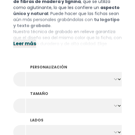
de fibras de madera y lignina
, que se utiliza
como aglutinante, lo que les confiere un
aspecto
único y natural
. Puede hacer que las fichas sean
aún más personales grabándolas con
tu logotipo
y texto grabado
.
Nuestra técnica de grabado en relieve garantiza
que el diseño sea del mismo color que la ficha, con
Leer más
un acabado duradero y de alta calidad. Elige
diseños idénticos o diferentes
por ambas caras
o elige uno de nuestros bonitos diseños estándar.
Con estas fichas personalizadas, dará a tu
PERSONALIZACIÓN
organización un toque especial.
Nota: El pedido mínimo es de 1000 unidades por
color y diseño.
TAMAÑO
LADOS