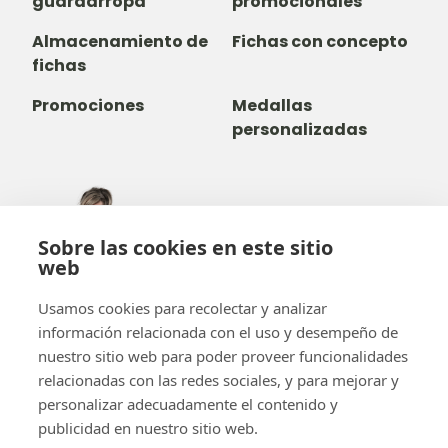
guardarropa
promocionales
Almacenamiento de
Fichas con concepto
fichas
Promociones
Medallas
personalizadas
305-735-2065
Sobre las cookies en este sitio
800-842-9551
(LLAMADA GRATUITA)
web
info@b-token.com
Usamos cookies para recolectar y analizar
información relacionada con el uso y desempeño de
Facebook
Instagram
YouTube
LinkedIn
nuestro sitio web para poder proveer funcionalidades
relacionadas con las redes sociales, y para mejorar y
personalizar adecuadamente el contenido y
publicidad en nuestro sitio web.