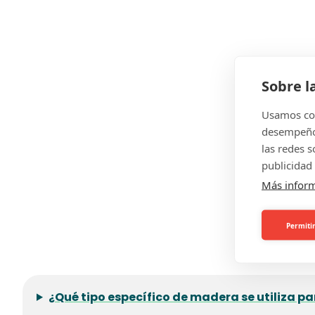
Sobre l
Usamos coo
desempeño 
las redes 
publicidad 
Más infor
Permitir
¿Qué tipo específico de madera se utiliza 