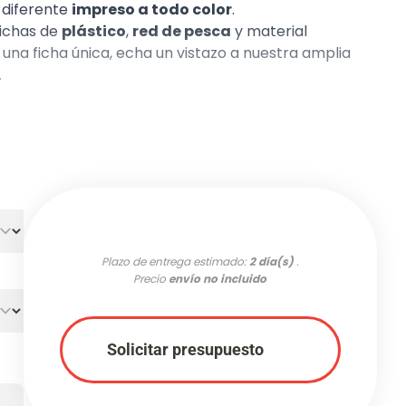
diferente
impreso a todo color
.
ichas de
plástico
,
red de pesca
y material
o una ficha única, echa un vistazo a nuestra amplia
.
Plazo de entrega estimado:
2 día(s)
.
Precio
envío no incluido
Solicitar presupuesto