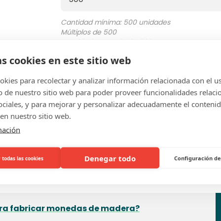
Cantidad mínima: 500 unidades
Múltiplos de 500
Cantidad en stock: 164.500
as cookies en este sitio web
kies para recolectar y analizar información relacionada con el u
PRECIOS
de nuestro sitio web para poder proveer funcionalidades relaci
sociales, y para mejorar y personalizar adecuadamente el conteni
en nuestro sitio web.
mación
Denegar todo
Configuración de
 todas las cookies
Preguntas frecuentes
para fabricar monedas de madera?