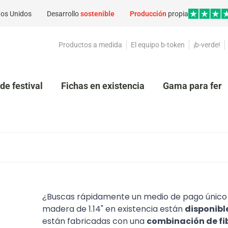
os Unidos
Desarrollo
sostenible
Producción
propia
Productos a medida
El equipo b-token
¡b-verde!
de festival
Fichas en existencia
Gama para feri
¿Buscas rápidamente un medio de pago único y
madera de 1.14" en existencia están
disponib
están fabricadas con una
combinación de fi