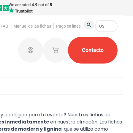
FAQ
Manual de las fichas
Pago en línea
US
Buscar
as
Fichas para guardarropa
Contacto
Productos promocio
Iniciar sesión
Mis carritos de compras guardados
 ecológico para tu evento? Nuestras fichas de
les inmediatamente
en nuestro almacén. Las fichas
bras de madera y lignina
, que se utiliza como