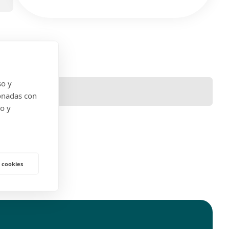
so y
onadas con
do y
 cookies