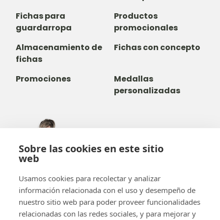
Fichas para
Productos
guardarropa
promocionales
Almacenamiento de
Fichas con concepto
fichas
Promociones
Medallas
personalizadas
305-735-2065
Sobre las cookies en este sitio
800-842-9551
(LLAMADA GRATUITA)
web
info@b-token.com
Usamos cookies para recolectar y analizar
información relacionada con el uso y desempeño de
Facebook
Instagram
YouTube
LinkedIn
nuestro sitio web para poder proveer funcionalidades
relacionadas con las redes sociales, y para mejorar y