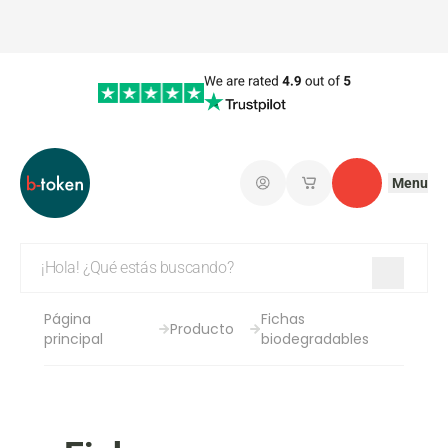
Menu
Iniciar sesión
Mis carritos de co
Contacto
Página
Fichas
Producto
principal
biodegradables