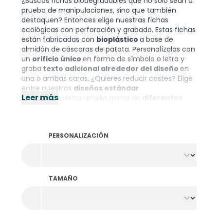
¿Buscas fichas biodegradables que no sólo sean a
prueba de manipulaciones, sino que también
destaquen? Entonces elige nuestras fichas
ecológicas con perforación y grabado. Estas fichas
están fabricadas con
bioplástico
a base de
almidón de cáscaras de patata. Personalízalas con
un
orificio único
en forma de símbolo o letra y
graba
texto adicional alrededor del diseño
en
una o ambas caras. ¿Quieres reducir costes? Elige
entre nuestros
diseños estándar
.
Leer más
Gracias a nuestra amplia gama de
diferentes
diámetros y colores
, siempre encontrarás la
combinación perfecta para tu evento. Pide a b-
token una solución duradera y con estilo.
PERSONALIZACIÓN
Nota: El pedido mínimo es de 1000 unidades por
color y diseño.
TAMAÑO