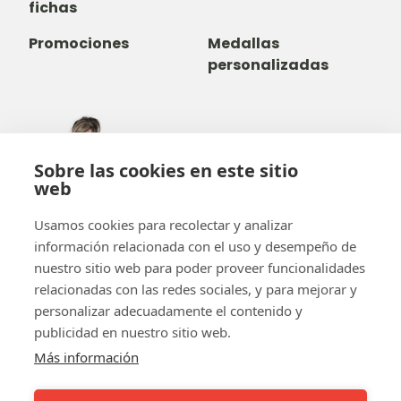
fichas
Promociones
Medallas
personalizadas
305-735-2065
Sobre las cookies en este sitio
800-842-9551
(LLAMADA GRATUITA)
web
info@b-token.com
Usamos cookies para recolectar y analizar
información relacionada con el uso y desempeño de
Facebook
Instagram
YouTube
LinkedIn
nuestro sitio web para poder proveer funcionalidades
relacionadas con las redes sociales, y para mejorar y
personalizar adecuadamente el contenido y
publicidad en nuestro sitio web.
Más información
El equipo b-token
¡b-verde!
FAQ
Empecemos por las fichas
Pago en línea