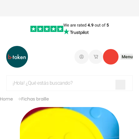
Menu
Iniciar sesión
Mis carritos de co
Contacto
Home
Fichas braille