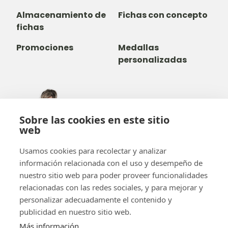
Almacenamiento de
Fichas con concepto
fichas
Promociones
Medallas
personalizadas
305-735-2065
Sobre las cookies en este sitio
800-842-9551
(LLAMADA GRATUITA)
web
info@b-token.com
Usamos cookies para recolectar y analizar
información relacionada con el uso y desempeño de
Facebook
Instagram
YouTube
LinkedIn
nuestro sitio web para poder proveer funcionalidades
relacionadas con las redes sociales, y para mejorar y
personalizar adecuadamente el contenido y
publicidad en nuestro sitio web.
Más información