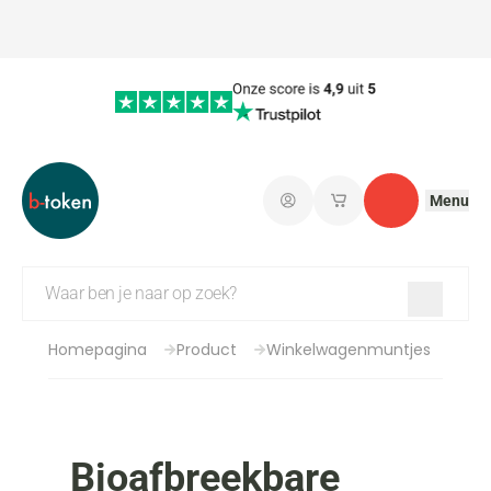
Menu
Aanmelden
Mijn opgeslagen wi
Contact
Homepagina
Product
Winkelwagenmuntjes
Bioafbreekbare