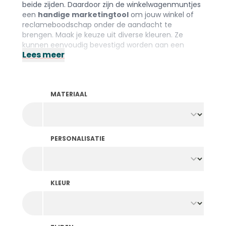
beide zijden. Daardoor zijn de winkelwagenmuntjes
een
handige marketingtool
om jouw winkel of
reclameboodschap onder de aandacht te
brengen. Maak je keuze uit diverse kleuren. Ze
kunnen eenvoudig bevestigd worden aan een
Lees meer
sleutelbos.
Let op: De minimum bestelhoeveelheid is 300 stuks
per kleur en ontwerp.
MATERIAAL
PERSONALISATIE
KLEUR