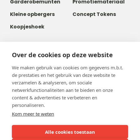
Garderobemunten
Promotiemateriaal
Kleine opbergers
Concept Tokens
Koopjeshoek
Over de cookies op deze website
+31 40 80 800 68
+32488237146
We maken gebruik van cookies om gegevens m.b.t.
info@b-token.eu
de prestaties en het gebruik van deze website te
verzamelen & analyseren, om sociale
netwerkfunctionaliteiten aan te bieden en onze
Facebook
Instagram
YouTube
LinkedIn
content & advertenties te verbeteren en
personaliseren.
Kom meer te weten
Alle cookies toestaan
Team b-token
b-green!
FAQ
Online betaling
Onze partners