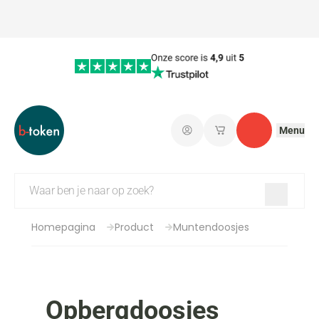
Menu
Aanmelden
Mijn opgeslagen wi
Contact
Homepagina
Product
Muntendoosjes
Opbergdoosjes