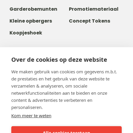
Garderobemunten
Promotiemateriaal
Kleine opbergers
Concept Tokens
Koopjeshoek
Over de cookies op deze website
+31 40 80 800 68
+32488237146
We maken gebruik van cookies om gegevens m.b.t.
info@b-token.eu
de prestaties en het gebruik van deze website te
verzamelen & analyseren, om sociale
netwerkfunctionaliteiten aan te bieden en onze
Facebook
Instagram
YouTube
LinkedIn
content & advertenties te verbeteren en
personaliseren.
Kom meer te weten
Alle cookies toestaan