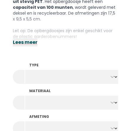
uit stevig PET
. Het opbergdoosje heeft een
capaciteit van 100 munten
, wordt geleverd met
deksel en is recycleerbaar. De afmetingen zijn 17,5
x 9,5 x 5,5 cm.
Let op: De opbergdoosjes zijn enkel geschikt voor
de
plastic garderobenummers
!
Lees meer
TYPE
MATERIAAL
AFMETING