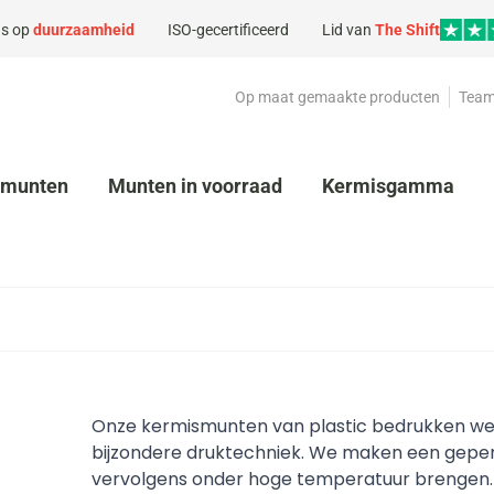
s op
duurzaamheid
ISO-gecertificeerd
Lid van
The Shift
Op maat gemaakte producten
Team
kmunten
Munten in voorraad
Kermisgamma
Onze kermismunten van plastic bedrukken w
bijzondere druktechniek. We maken een geper
vervolgens onder hoge temperatuur brengen. Da