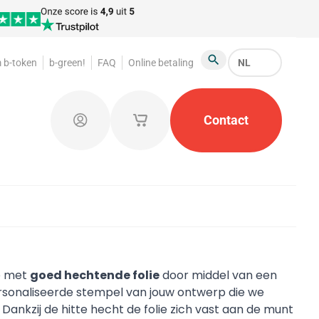
 b-token
b-green!
FAQ
Online betaling
NL
Zoeken
Garderobemunten
Promotiemateriaal
Contact
Kleine o
Aanmelden
Mijn opgeslagen winkelwagentjes
e met
goed hechtende folie
door middel van een
sonaliseerde stempel van jouw ontwerp die we
nkzij de hitte hecht de folie zich vast aan de munt