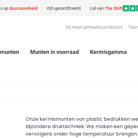
s op
duurzaamheid
ISO-gecertificeerd
Lid van
The Shift
Op maat gemaakte producten
Team
kmunten
Munten in voorraad
Kermisgamma
Onze kermismunten van plastic bedrukken w
bijzondere druktechniek. We maken een geper
vervolgens onder hoge temperatuur brengen. Da