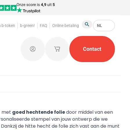
 b-token
b-green!
FAQ
Online betaling
NL
Zoeken
Garderobemunten
Promotiemateriaal
Contact
Kleine o
Aanmelden
Mijn opgeslagen winkelwagentjes
e met
goed hechtende folie
door middel van een
sonaliseerde stempel van jouw ontwerp die we
nkzij de hitte hecht de folie zich vast aan de munt