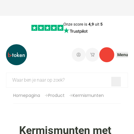
Menu
Aanmelden
Mijn opgeslagen wi
Contact
Homepagina
Product
Kermismunten
Kermismunten met