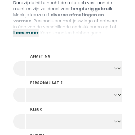
Dankzij de hitte hecht de folie zich vast aan de
munt en zijn ze ideaal voor
langdurig gebruik
.
Maak je keuze uit
diverse afmetingen en
vormen
. Personaliseer met jouw logo of ontwerp
in één van de verschillende opdrukkleuren op 1 of
Lees meer
beide zijden. Kermismunten hebben geen
verhoogde rand. Heb je toch liever munten met
een rand voor meer gebruiksgemak? Bekijk dan de
munten met foliedruk
.
AFMETING
PERSONALISATIE
KLEUR