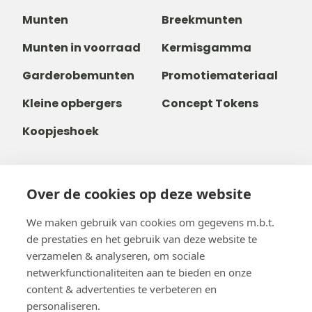
Munten
Breekmunten
Munten in voorraad
Kermisgamma
Garderobemunten
Promotiemateriaal
Kleine opbergers
Concept Tokens
Koopjeshoek
Over de cookies op deze website
+31 40 80 800 68
+32488237146
We maken gebruik van cookies om gegevens m.b.t.
info@b-token.eu
de prestaties en het gebruik van deze website te
verzamelen & analyseren, om sociale
netwerkfunctionaliteiten aan te bieden en onze
Facebook
Instagram
YouTube
LinkedIn
content & advertenties te verbeteren en
personaliseren.