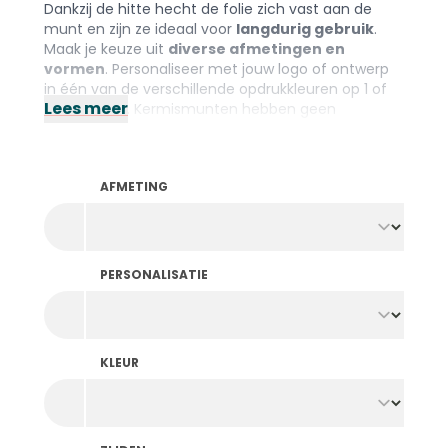
Dankzij de hitte hecht de folie zich vast aan de
munt en zijn ze ideaal voor
langdurig gebruik
.
Maak je keuze uit
diverse afmetingen en
vormen
. Personaliseer met jouw logo of ontwerp
in één van de verschillende opdrukkleuren op 1 of
Lees meer
beide zijden. Kermismunten hebben geen
verhoogde rand. Heb je toch liever munten met
een rand voor meer gebruiksgemak? Bekijk dan de
munten met foliedruk
.
AFMETING
PERSONALISATIE
KLEUR