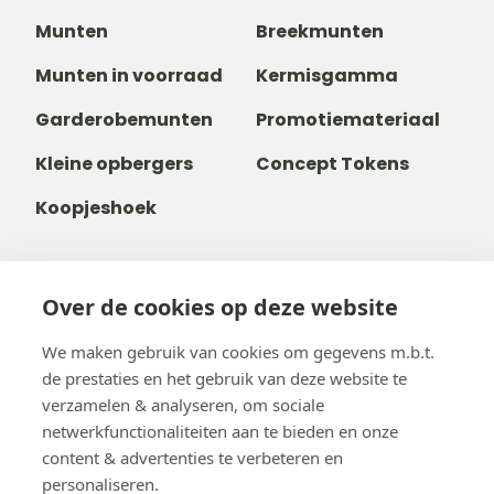
Munten
Breekmunten
Munten in voorraad
Kermisgamma
Garderobemunten
Promotiemateriaal
Kleine opbergers
Concept Tokens
Koopjeshoek
Over de cookies op deze website
+31 40 80 800 68
+32488237146
We maken gebruik van cookies om gegevens m.b.t.
info@b-token.eu
de prestaties en het gebruik van deze website te
verzamelen & analyseren, om sociale
netwerkfunctionaliteiten aan te bieden en onze
Facebook
Instagram
YouTube
LinkedIn
content & advertenties te verbeteren en
personaliseren.