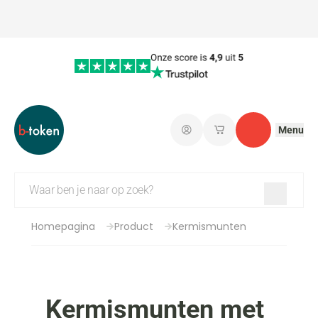
Menu
Aanmelden
Mijn opgeslagen wi
Contact
Homepagina
Product
Kermismunten
Kermismunten met