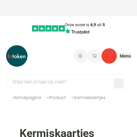
Menu
Aanmelden
Mijn opgeslagen wi
Contact
Homepagina
Product
Kermiskaartjes
Kermiskaartjes