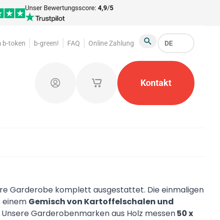
 b-token
b-green!
FAQ
Online Zahlung
DE
Suche
arktsortiment
Garderobenmarken
Kontakt
Werbeartikel
Einloggen
Meine gespeicherten Warenkörbe
hre Garderobe komplett ausgestattet. Die einmaligen
s einem
Gemisch von Kartoffelschalen und
sch. Unsere Garderobenmarken aus Holz messen
50 x