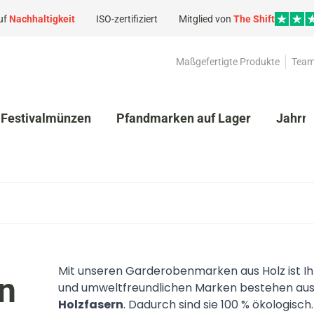
uf
Nachhaltigkeit
ISO-zertifiziert
Mitglied von
The Shift
Maßgefertigte Produkte
Team
Festivalmünzen
Pfandmarken auf Lager
Jahrm
Mit unseren Garderobenmarken aus Holz ist I
n
und umweltfreundlichen Marken bestehen au
Holzfasern
. Dadurch sind sie 100 % ökologi