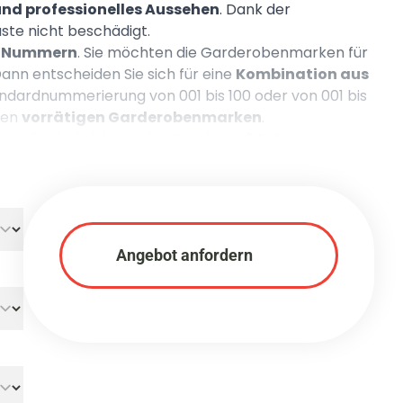
und professionelles Aussehen
. Dank der
ste nicht beschädigt.
n Nummern
. Sie möchten die Garderobenmarken für
Dann entscheiden Sie sich für eine
Kombination aus
tandardnummerierung von 001 bis 100 oder von 001 bis
ren
vorrätigen Garderobenmarken
.
 erforderlich ist. In der Regel sind
2 Sets
es für die Kunden. Die Mindestbestellmenge beträgt
Angebot anfordern