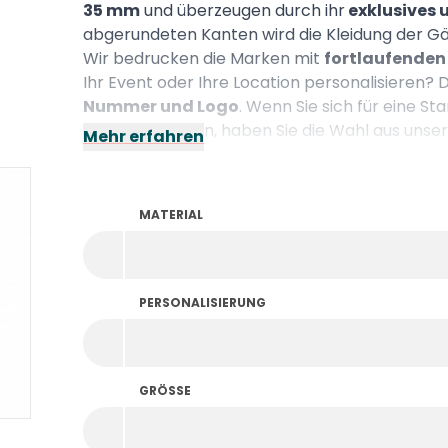
35 mm
und überzeugen durch ihr
exklusives 
abgerundeten Kanten wird die Kleidung der Gä
Wir bedrucken die Marken mit
fortlaufende
Ihr Event oder Ihre Location personalisieren? 
Nummer und Logo
. Wenn Sie sich für eine S
200 entscheiden, haben Sie die Wahl aus unse
Mehr erfahren
Achtung: Bitte prüfen, ob eine Doppelbestellung
erforderlich
: eines für die Garderobe und ein
100 Stück pro Farbe und Entwurf.
MATERIAL
PERSONALISIERUNG
GRÖSSE