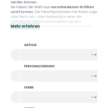
werden können.
Sie haben die Wahl aus
verschiedenen Größen
und Formen
. Die Fahrchips können mit Ihrem Logo
oder Motiv ein- oder beidseitig in einer der
verfügbaren Farben personalisiert werden.
Mehr erfahren
Kirmeschips haben keinen erhöhten Rand. Wenn
Sie aus praktischen Gründen Fahrchips mit Rand
benötigen, stöbern Sie gerne durch
unsere
Pfandmarken mit Foliendruck
.
GRÖSSE
PERSONALISIERUNG
FARBE