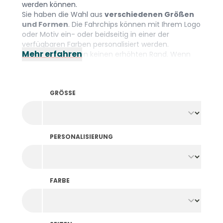
werden können.
Sie haben die Wahl aus
verschiedenen Größen
und Formen
. Die Fahrchips können mit Ihrem Logo
oder Motiv ein- oder beidseitig in einer der
verfügbaren Farben personalisiert werden.
Mehr erfahren
Kirmeschips haben keinen erhöhten Rand. Wenn
Sie aus praktischen Gründen Fahrchips mit Rand
benötigen, stöbern Sie gerne durch
unsere
Pfandmarken mit Foliendruck
.
GRÖSSE
PERSONALISIERUNG
FARBE