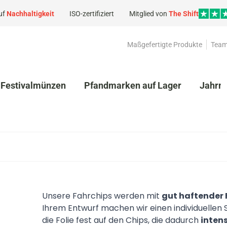
uf
Nachhaltigkeit
ISO-zertifiziert
Mitglied von
The Shift
Maßgefertigte Produkte
Team
Festivalmünzen
Pfandmarken auf Lager
Jahrm
Unsere Fahrchips werden mit
gut haftender 
Ihrem Entwurf machen wir einen individuellen S
die Folie fest auf den Chips, die dadurch
inten