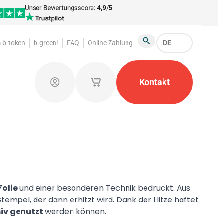
 b-token
b-green!
FAQ
Online Zahlung
DE
Suche
arktsortiment
Garderobenmarken
Kontakt
Werbeartikel
Einloggen
Meine gespeicherten Warenkörbe
Folie
und einer besonderen Technik bedruckt. Aus
tempel, der dann erhitzt wird. Dank der Hitze haftet
siv genutzt
werden können.