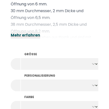
Öffnung von 6 mm.
30 mm Durchmesser, 2 mm Dicke und
Öffnung von 6,5 mm.
38 mm Durchmesser, 2,5 mm Dicke und
Öffnung von 8,2 mm.
Mehr erfahren
Die Fahrchips bestehen aus Plastik und sind mit
gut haftender, glänzender Folie
versehen, die
durch Foliendruck angebracht wird. Dafür fertigen
wir einen individuellen Stempel mit Ihrem Motiv an,
GRÖSSE
der bei hohen Temperaturen auf die Fahrchips
gedrückt wird. Durch die Hitze haftet die Folie fest
auf den Chips und diese sind so
enorm
verschleißbeständig
.
PERSONALISIERUNG
Die Fahrchips haben keinen erhöhten Rand. Sie
benötigen Chips mit Foliendruck und Rand? Dann
stöbern Sie durch unsere
Pfandmarken mit
Foliendruck
.
FARBE