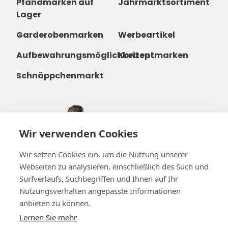
Pfandmarken auf
Jahrmarktsortiment
Lager
Garderobenmarken
Werbeartikel
Aufbewahrungsmöglichkeiten
Konzeptmarken
Schnäppchenmarkt
+49 221 271 21 22
Wir verwenden Cookies
+32488237146
info@b-token.eu
Wir setzen Cookies ein, um die Nutzung unserer
Webseiten zu analysieren, einschließlich des Such und
Surfverlaufs, Suchbegriffen und Ihnen auf Ihr
Facebook
Instagram
YouTube
LinkedIn
Nutzungsverhalten angepasste Informationen
anbieten zu können.
Lernen Sie mehr